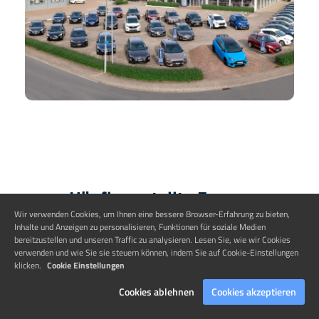
Häufig gestellte Fragen
Wir verwenden Cookies, um Ihnen eine bessere Browser-Erfahrung zu bieten,
Inhalte und Anzeigen zu personalisieren, Funktionen für soziale Medien
bereitzustellen und unseren Traffic zu analysieren. Lesen Sie, wie wir Cookies
verwenden und wie Sie sie steuern können, indem Sie auf Cookie-Einstellungen
Wer ist der richtige Ansprechpartner
klicken.
Cookie Einstellungen
für meine Bewerbung?
Cookies ablehnen
Cookies akzeptieren